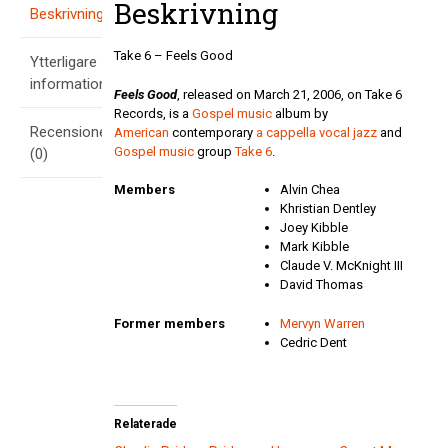
Beskrivning
Beskrivning
Take 6 – Feels Good
Ytterligare
information
Feels Good
, released on March 21, 2006, on Take 6
Records, is a
Gospel music
album by
Recensioner
American
contemporary
a cappella
vocal jazz
and
Gospel music
group
Take 6
.
(0)
Members
Alvin Chea
Khristian Dentley
Joey Kibble
Mark Kibble
Claude V. McKnight III
David Thomas
Former members
Mervyn Warren
Cedric Dent
Relaterade