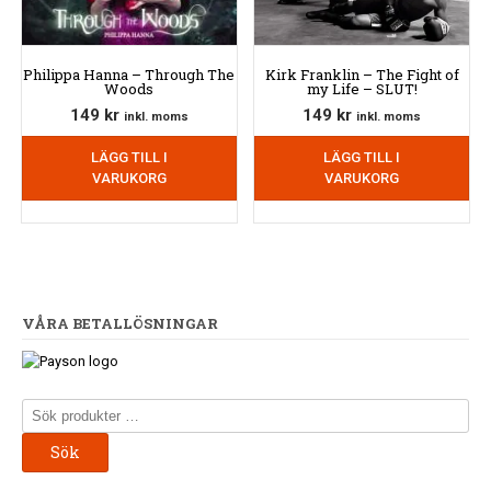
Philippa Hanna – Through The
Kirk Franklin – The Fight of
Woods
my Life – SLUT!
149
kr
149
kr
inkl. moms
inkl. moms
LÄGG TILL I
LÄGG TILL I
VARUKORG
VARUKORG
VÅRA BETALLÖSNINGAR
Sök
efter:
Sök