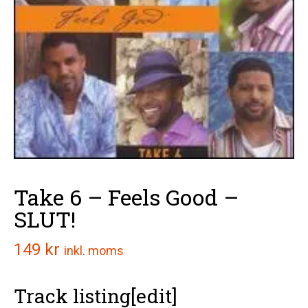
Take 6 – Feels Good –
SLUT!
149
kr
inkl. moms
Track listing
[
edit
]