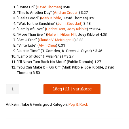
”Come On” (
David Thomas
) 3:48
”This Is Another Day” (
Andrae Crouch
) 3:27
”Feels Good” (
Mark Kibble
, David Thomas) 3:51
”Wait for the Sunshine” (
John Stoddart
) 3:48
”Family of Love” (
Cedric Dent
,
Joey Kibble
) ** 3:54
”More Than Ever” (
Hallerin Hilton Hill
, Joey Kibble) 4:03
”Set U Free” (
Claude V. McKnight III
) 3:33
”Vinterlude” (
Alvin Chea
) 0:31
”Just in Time” (B. Comden, A. Green, J. Styne) * 3:46
”Lamb of God” (Twila Paris) * 3:27
”I’ll Never Turn Back No More” (Public Domain) 1:27
”You Can Make It – Go On” (Mark Kibble, Joel Kibble, David
Thomas) 3:50
Take
Lägg till i varukorg
6
-
Feels
Artikelnr:
Take 6 Feels good
Kategori:
Pop & Rock
Good
-
SLUT!
mängd