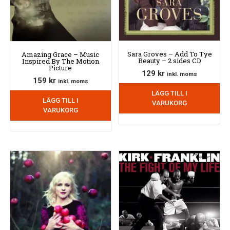
Sara Groves – Add To Tye
Amazing Grace – Music
Beauty – 2 sides CD
Inspired By The Motion
Picture
129
kr
inkl. moms
159
kr
inkl. moms
LÄGG TILL I
LÄGG TILL I
VARUKORG
VARUKORG