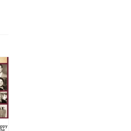
appy
the