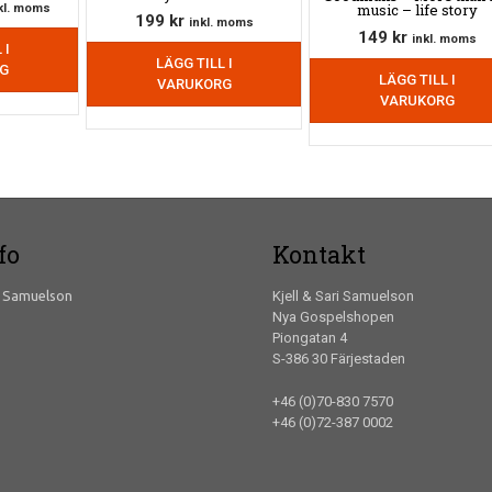
t
music – life story
kl. moms
199
kr
inkl. moms
gliga
varande
149
kr
inkl. moms
 I
iset
LÄGG TILL I
G
:
LÄGG TILL I
VARUKORG
VARUKORG
 kr.
fo
Kontakt
f Samuelson
Kjell & Sari Samuelson
Nya Gospelshopen
Piongatan 4
S-386 30 Färjestaden
+46 (0)70-830 7570
+46 (0)72-387 0002