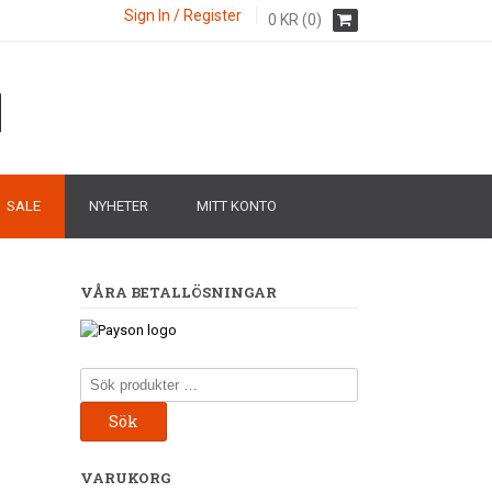
Sign In / Register
0
KR
(0)
SALE
NYHETER
MITT KONTO
VÅRA BETALLÖSNINGAR
Sök
efter:
Sök
VARUKORG