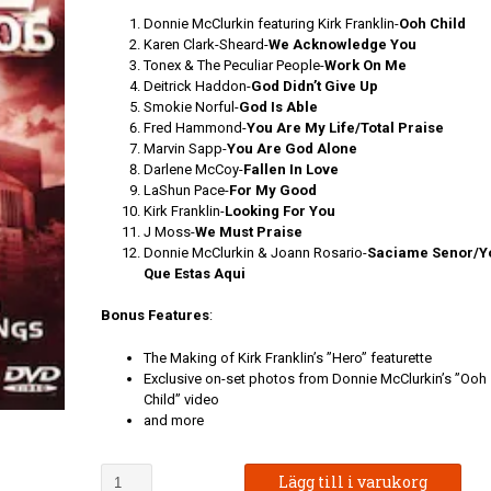
var:
är:
Donnie McClurkin featuring Kirk Franklin-
Ooh Child
Karen Clark-Sheard-
We Acknowledge You
199 kr.
99 kr.
Tonex & The Peculiar People-
Work On Me
Deitrick Haddon-
God Didn’t Give Up
Smokie Norful-
God Is Able
Fred Hammond-
You Are My Life/Total Praise
Marvin Sapp-
You Are God Alone
Darlene McCoy-
Fallen In Love
LaShun Pace-
For My Good
Kirk Franklin-
Looking For You
J Moss-
We Must Praise
Donnie McClurkin & Joann Rosario-
Saciame Senor/Y
Que Estas Aqui
Bo
nus Features
:
The Making of Kirk Franklin’s ”Hero” featurette
Exclusive on-set photos from Donnie McClurkin’s ”Ooh
Child” video
and more
WOW
Lägg till i varukorg