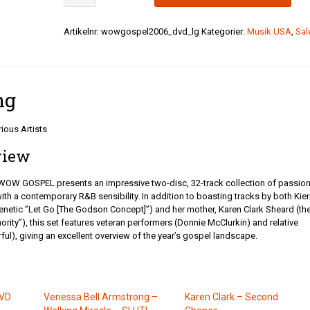
Gospel
2006
-
Artikelnr:
wowgospel2006_dvd_lg
Kategorier:
Musik USA
,
Sal
Various
Artists
mängd
ng
ous Artists
view
 WOW GOSPEL presents an impressive two-disc, 32-track collection of passion
ith a contemporary R&B sensibility. In addition to boasting tracks by both Kier
frenetic ”Let Go [The Godson Concept]”) and her mother, Karen Clark Sheard (th
ority”), this set features veteran performers (Donnie McClurkin) and relative
l), giving an excellent overview of the year’s gospel landscape.
DVD
Venessa Bell Armstrong –
Karen Clark – Second