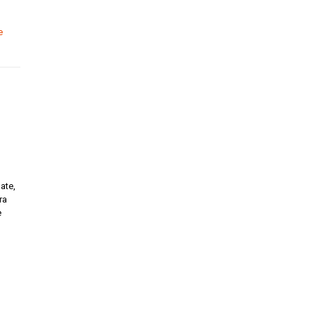
e
ate,
ra
e