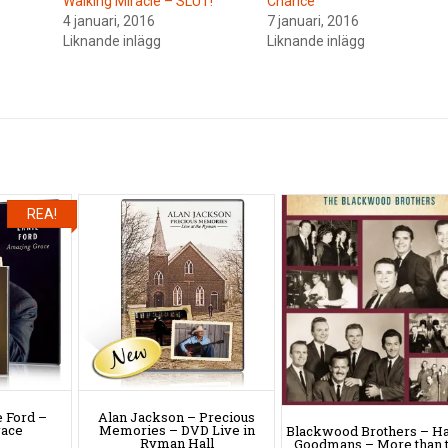
Walking Miracle – SLUT!
Chance
4 januari, 2016
7 januari, 2016
Liknande inlägg
Liknande inlägg
REA!
 Ford –
Alan Jackson – Precious
race
Memories – DVD Live in
Blackwood Brothers – H
Ryman Hall
Goodmans – More than 