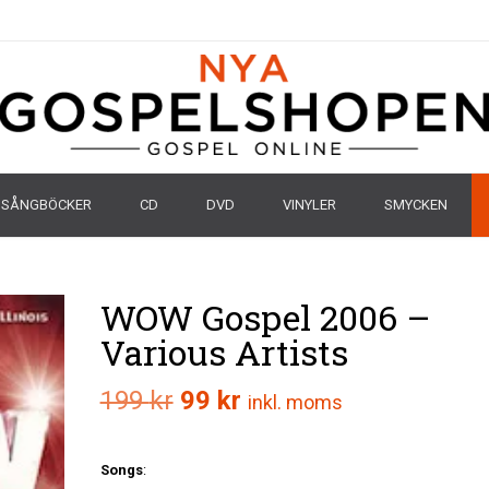
SÅNGBÖCKER
CD
DVD
VINYLER
SMYCKEN
WOW Gospel 2006 –
Various Artists
Det
Det
199
kr
99
kr
inkl. moms
ursprungliga
nuvarande
Songs
:
priset
priset