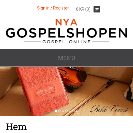
Sign In / Register
0
KR
(0)
MENU
1
2
3
4
5
6
7
Hem