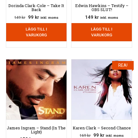
Dorinda Clark-Cole – Take It
Edwin Hawkins – Testify –
Back
OBS SLUT!
Det
Det
99
kr
149
kr
149
kr
inkl. moms
inkl. moms
ursprungliga
nuvarande
LÄGG TILL I
LÄGG TILL I
priset
priset
VARUKORG
VARUKORG
var:
är:
149 kr.
99 kr.
REA!
James Ingram – Stand (In The
Karen Clark – Second Chance
Light)
Det
Det
99
kr
169
kr
inkl. moms