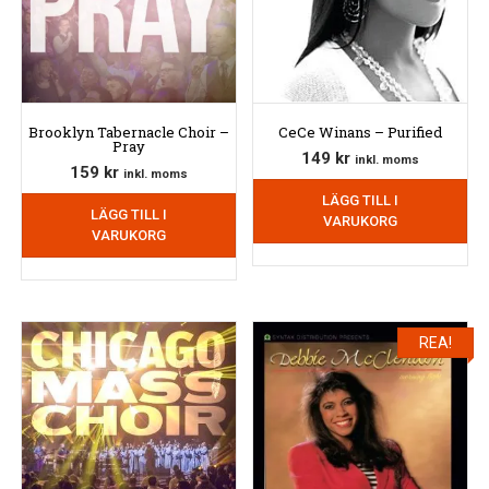
Brooklyn Tabernacle Choir –
CeCe Winans – Purified
Pray
149
kr
inkl. moms
159
kr
inkl. moms
LÄGG TILL I
LÄGG TILL I
VARUKORG
VARUKORG
REA!