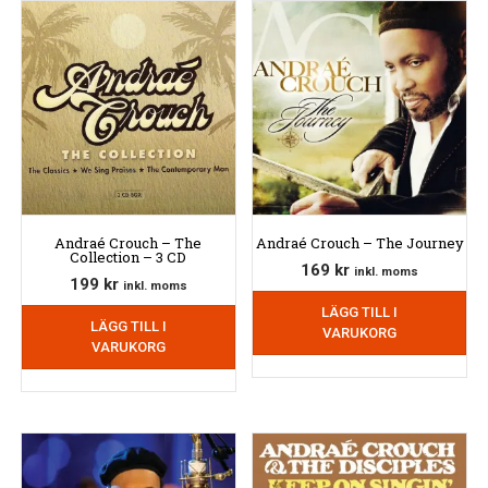
Andraé Crouch – The
Andraé Crouch – The Journey
Collection – 3 CD
169
kr
inkl. moms
199
kr
inkl. moms
LÄGG TILL I
LÄGG TILL I
VARUKORG
VARUKORG