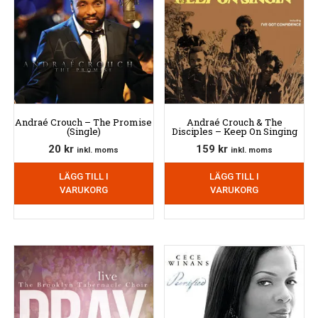
Andraé Crouch – The Promise
Andraé Crouch & The
(Single)
Disciples – Keep On Singing
20
kr
159
kr
inkl. moms
inkl. moms
LÄGG TILL I
LÄGG TILL I
VARUKORG
VARUKORG