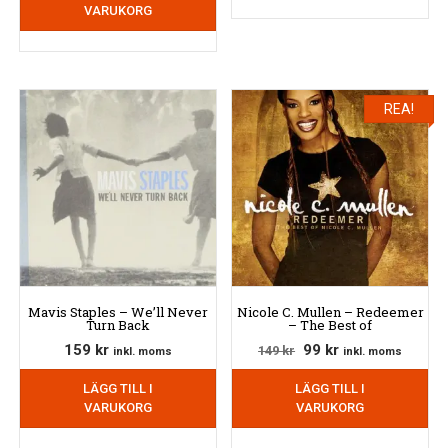
VARUKORG
var:
är:
149 kr.
99 kr.
REA!
Mavis Staples – We’ll Never
Nicole C. Mullen – Redeemer
Turn Back
– The Best of
Det
Det
159
kr
99
kr
149
kr
inkl. moms
inkl. moms
ursprungliga
nuvarande
LÄGG TILL I
LÄGG TILL I
priset
priset
VARUKORG
VARUKORG
var:
är:
149 kr.
99 kr.