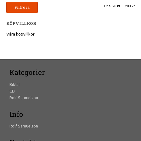
Min
Ma
Pris:
20 kr
—
200 kr
Filtrera
pris
pris
KÖPVILLKOR
Våra köpvillkor
Kategorier
Biblar
CD
Rolf Samuelson
Info
Rolf Samuelson