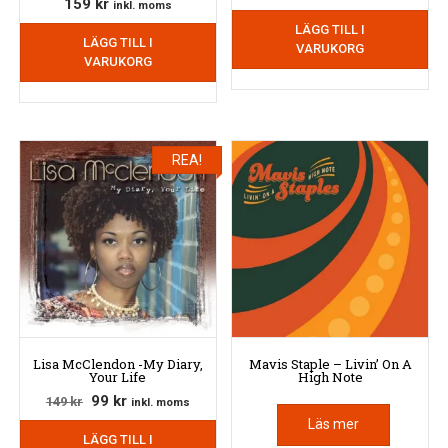
159
kr
inkl. moms
ursprungliga
nuvarande
LÄGG TILL I
priset
priset
LÄGG TILL I
VARUKORG
var:
är:
VARUKORG
169 kr.
99 kr.
REA!
Lisa McClendon -My Diary,
Mavis Staple – Livin’ On A
Your Life
High Note
Det
Det
99
kr
149
kr
inkl. moms
ursprungliga
nuvarande
Läs mer
LÄGG TILL I
priset
priset