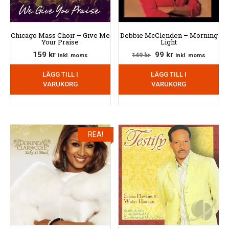
Chicago Mass Choir – Give Me
Debbie McClenden – Morning
Your Praise
Light
Det
Det
159
kr
99
kr
149
kr
inkl. moms
inkl. moms
ursprungliga
nuvarande
LÄGG TILL I
LÄGG TILL I
priset
priset
VARUKORG
VARUKORG
var:
är:
149 kr.
99 kr.
REA!