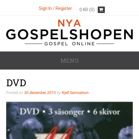
Sign In / Register
0
KR
(0)
MENU
DVD
Posted on
30 december, 2015
by
Kjell Samuelson