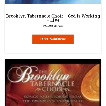
Brooklyn Tabernacle Choir – God Is Working
– Live
199.00
kr
inkl. moms
LÄGG I VARUKORG