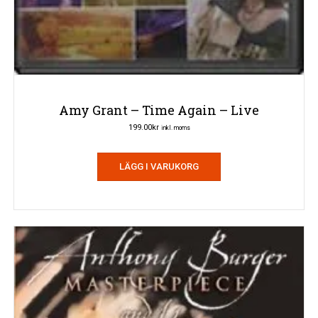
Amy Grant – Time Again – Live
199.00
kr
inkl. moms
LÄGG I VARUKORG