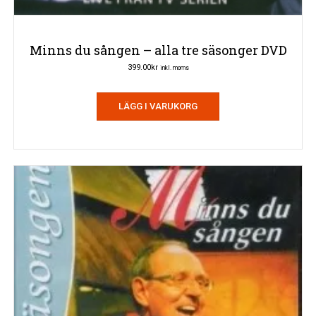
Minns du sången – alla tre säsonger DVD
399.00
kr
inkl. moms
LÄGG I VARUKORG