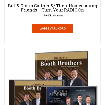
Bill & Gloria Gaither &/ Their Homecoming
Friends – Turn Your RADIO On
199.00
kr
inkl. moms
LÄGG I VARUKORG