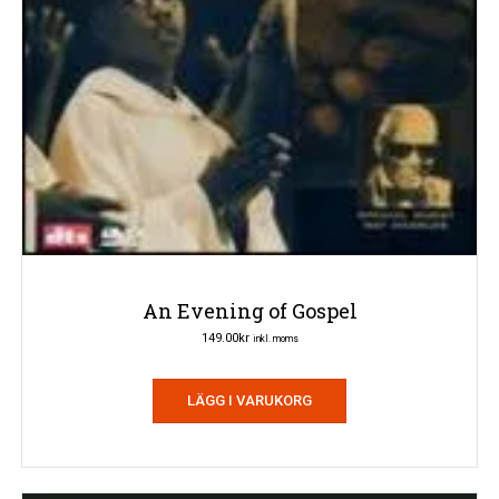
An Evening of Gospel
149.00
kr
inkl. moms
LÄGG I VARUKORG