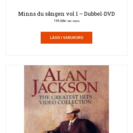
Minns du sången vol 1 – Dubbel-DVD
199.00
kr
inkl. moms
LÄGG I VARUKORG