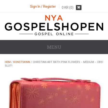
Sign In / Register
0
KR
(0)
MENU
HEM
/
KONSTSKINN
/ CHRISTIAN ART FAITH PINK FLOWERS – MEDIUM – OBS!
SLUT!