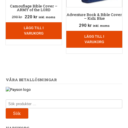
Camouflage Bible Cover –
ARMY of the LORD
Adventure Book & Bible Cover
Det
Det
220
kr
290
kr
inkl. moms
– Kidz Blue
ursprungliga
nuvarande
290
kr
inkl. moms
LÄGG TILL I
priset
priset
VARUKORG
var:
är:
LÄGG TILL I
290 kr.
220 kr.
VARUKORG
VÅRA BETALLÖSNINGAR
Sök
efter:
Sök
VARUKORG