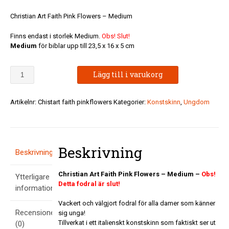
Christian Art Faith Pink Flowers – Medium
Finns endast i storlek Medium.
Obs! Slut!
Medium
för biblar upp till 23,5 x 16 x 5 cm
Christian
Lägg till i varukorg
Art
Faith
Pink
Artikelnr:
Chistart faith pinkflowers
Kategorier:
Konstskinn
,
Ungdom
Flowers
-
Medium
-
Beskrivning
Obs!
Beskrivning
Slut!
mängd
Christian Art Faith Pink Flowers – Medium –
Obs!
Ytterligare
Detta fodral är slut!
information
Vackert och välgjort fodral för alla damer som känner
Recensioner
sig unga!
Tillverkat i ett italienskt konstskinn som faktiskt ser ut
(0)