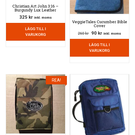
Christian Art John 3:16 –
Burgundy Lux Leather
325
kr
inkl. moms
VeggieTales Cucumber Bible
Cover
LÄGG TILL I
Det
Det
90
kr
260
kr
inkl. moms
VARUKORG
ursprungliga
nuvarande
LÄGG TILL I
priset
priset
VARUKORG
var:
är:
260 kr.
90 kr.
REA!