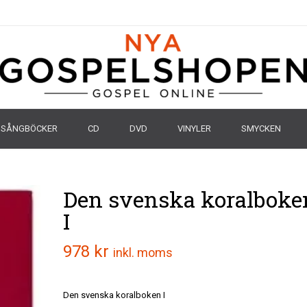
SÅNGBÖCKER
CD
DVD
VINYLER
SMYCKEN
Den svenska koralboke
I
978
kr
inkl. moms
Den svenska koralboken I