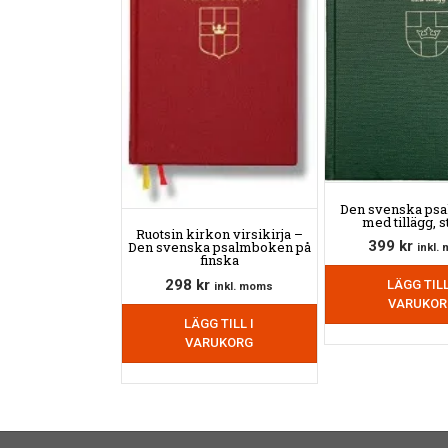
Den svenska ps
med tillägg, s
Ruotsin kirkon virsikirja –
399
kr
Den svenska psalmboken på
inkl.
finska
298
kr
LÄGG TILL
inkl. moms
VARUKOR
LÄGG TILL I
VARUKORG