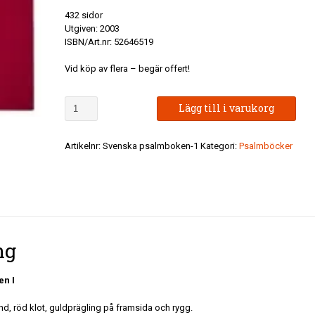
432 sidor
Utgiven: 2003
ISBN/Art.nr: 52646519
Vid köp av flera – begär offert!
Den
Lägg till i varukorg
svenska
koralboken
I
Artikelnr:
Svenska psalmboken-1
Kategori:
Psalmböcker
mängd
ng
en I
d, röd klot, guldprägling på framsida och rygg.