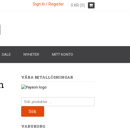
Sign In / Register
0
KR
(0)
SALE
NYHETER
MITT KONTO
VÅRA BETALLÖSNINGAR
n
Sök
efter:
Sök
VARUKORG