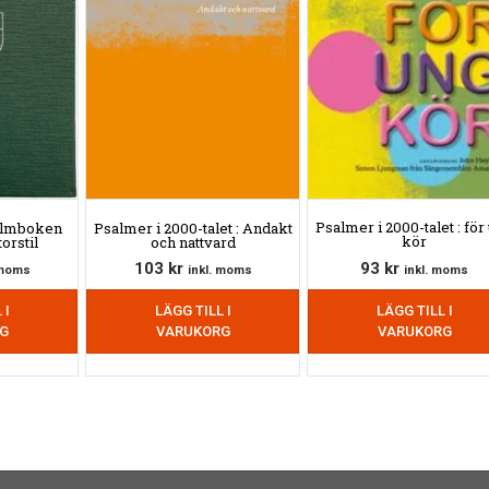
Psalmer i 2000-talet : för
almboken
Psalmer i 2000-talet : Andakt
kör
torstil
och nattvard
93
kr
103
kr
inkl. moms
 moms
inkl. moms
LÄGG TILL I
 I
LÄGG TILL I
VARUKORG
G
VARUKORG