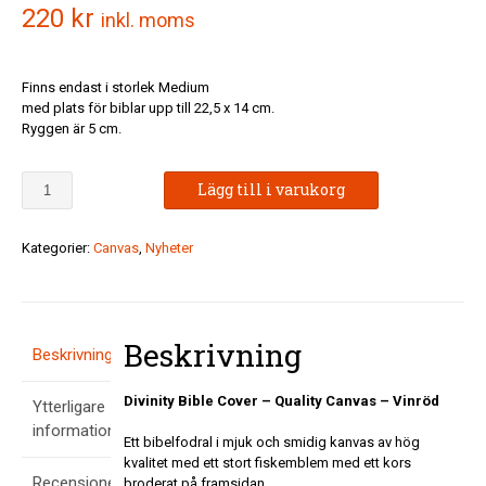
220
kr
inkl. moms
Finns endast i storlek Medium
med plats för biblar upp till 22,5 x 14 cm.
Ryggen är 5 cm.
Divinity
Lägg till i varukorg
Bible
Cover
-
Kategorier:
Canvas
,
Nyheter
Fish
-
Quality
Canvas
Beskrivning
-
Beskrivning
Vinröd
mängd
Divinity Bible Cover – Quality Canvas – Vinröd
Ytterligare
information
Ett bibelfodral i mjuk och smidig kanvas av hög
kvalitet med ett stort fiskemblem med ett kors
Recensioner
broderat på framsidan.