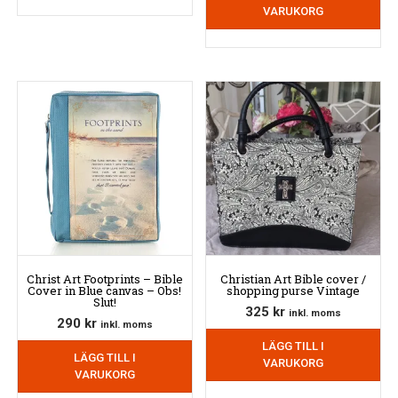
VARUKORG
Christ Art Footprints – Bible
Christian Art Bible cover /
Cover in Blue canvas – Obs!
shopping purse Vintage
Slut!
325
kr
inkl. moms
290
kr
inkl. moms
LÄGG TILL I
LÄGG TILL I
VARUKORG
VARUKORG