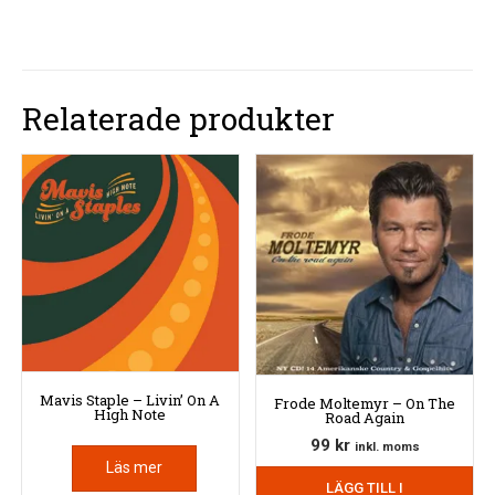
Relaterade produkter
Mavis Staple – Livin’ On A
Frode Moltemyr – On The
High Note
Road Again
99
kr
inkl. moms
Läs mer
LÄGG TILL I