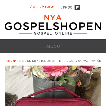
Sign In / Register
0
KR
(0)
MENU
HEM
/
NYHETER
/ DIVINITY BIBLE COVER – FISH – QUALITY CANVAS – VINRÖD