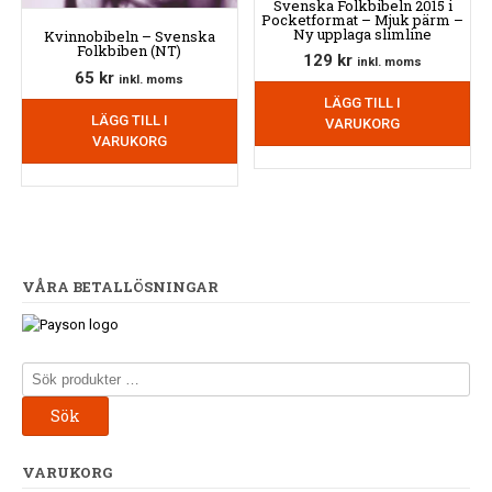
Svenska Folkbibeln 2015 i
Pocketformat – Mjuk pärm –
Ny upplaga slimline
Kvinnobibeln – Svenska
Folkbiben (NT)
129
kr
inkl. moms
65
kr
inkl. moms
LÄGG TILL I
LÄGG TILL I
VARUKORG
VARUKORG
VÅRA BETALLÖSNINGAR
Sök
efter:
Sök
VARUKORG