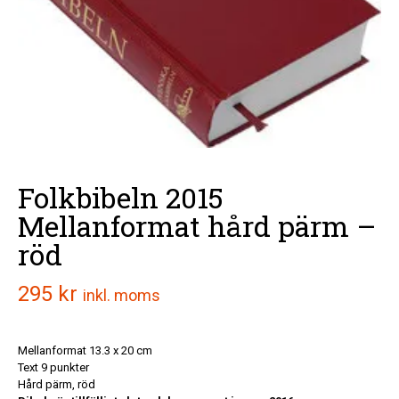
Folkbibeln 2015
Mellanformat hård pärm –
röd
295
kr
inkl. moms
Mellanformat 13.3 x 20 cm
Text 9 punkter
Hård pärm, röd