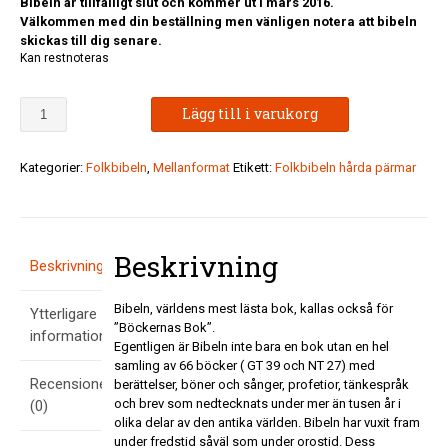
Bibeln är tillfälligt slut och kommer ut i mars 2016.
Välkommen med din beställning men vänligen notera att bibeln
skickas till dig senare.
Kan restnoteras
Folkbibeln
Lägg till i varukorg
2015
Mellanformat
hård
Kategorier:
Folkbibeln
,
Mellanformat
Etikett:
Folkbibeln hårda pärmar
pärm
-
röd
mängd
Beskrivning
Beskrivning
Bibeln, världens mest lästa bok, kallas också för
Ytterligare
”Böckernas Bok”.
information
Egentligen är Bibeln inte bara en bok utan en hel
samling av 66 böcker ( GT 39 och NT 27) med
Recensioner
berättelser, böner och sånger, profetior, tänkespråk
och brev som nedtecknats under mer än tusen år i
(0)
olika delar av den antika världen. Bibeln har vuxit fram
under fredstid såväl som under orostid. Dess