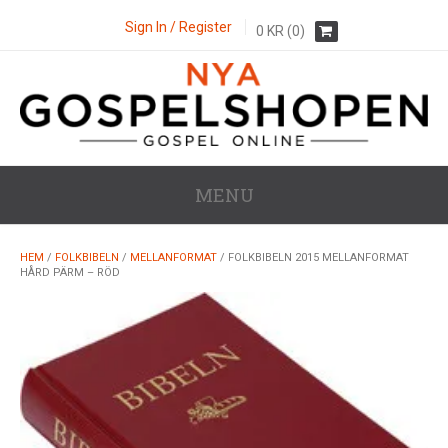
Sign In / Register
0
KR
(0)
MENU
HEM
/
FOLKBIBELN
/
MELLANFORMAT
/ FOLKBIBELN 2015 MELLANFORMAT
HÅRD PÄRM – RÖD