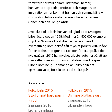
författare har varit fiskare, statsmän, herdar,
hantverkare, apostlar, profeter och kungar. Men
inspirationen har kommit från en och samma källa –
Gud själv i de tre kända personligheterna Fadern,
Sonen och den Helige Ande.
Svenska Folkbibeln har varit till glädje för Sveriges
bibelläsare sedan 1998. Med mer än 500 000 exemplar
i tryck är Svenska Folkbibeln en väl etablerad
översättning som också fått mycket positiv kritik både
för sin trohet mot grundtexten och för sitt språk. I den
nya utgåvan 2015 har mycket arbete lagts ner på att ge
översättningen en modern språkdräkt med respekt för
Bibeln som helig. För många är Folkbibeln det
självklara valet, för alla en Bibel att lita på!
Relaterade
Folkbibeln 2015
Folkbibeln 2015
Storformat hård pärm
Slimline blixtlås svart
– röd
3 januari, 2016
2 januari, 2016
Liknande inlägg
Liknande inlägg