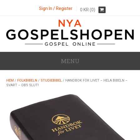
Sign In / Register
0
KR
(0)
MENU
HEM
/
FOLKBIBELN
/
STUDIEBIBEL
/ HANDBOK FÖR LIVET – HELA BIBELN –
SVART – OBS SLUT!