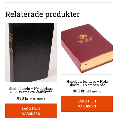
Relaterade produkter
Handbok för livet – Hela
Bibeln – Svart och röd
Studiebibeln – Ny upplaga
985
kr
2017, svart äkta kalvskinn
inkl. moms
990
kr
inkl. moms
LÄGG TILL I
VARUKORG
LÄGG TILL I
VARUKORG