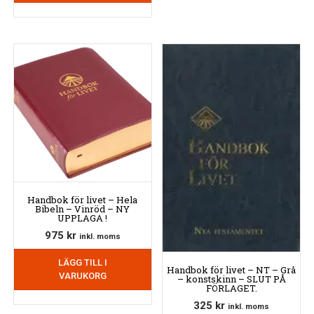
Handbok för livet – Hela
Bibeln – Vinröd – NY
UPPLAGA !
975
kr
inkl. moms
LÄGG TILL I
Handbok för livet – NT – Grå
VARUKORG
– konstskinn – SLUT PÅ
FÖRLAGET.
325
kr
inkl. moms