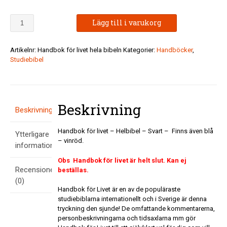
Handbok
Lägg till i varukorg
för
livet
-
Artikelnr:
Handbok för livet hela bibeln
Kategorier:
Handböcker
,
Hela
Studiebibel
Bibeln
-
Svart
-
Beskrivning
OBS
Beskrivning
SLUT!
mängd
Handbok för livet – Helbibel – Svart – Finns även blå
Ytterligare
– vinröd.
information
Obs Handbok för livet är helt slut. Kan ej
Recensioner
beställas.
(0)
Handbok för Livet är en av de populäraste
studiebiblarna internationellt och i Sverige är denna
tryckning den sjunde! De omfattande kommentarerna,
personbeskrivningarna och tidsaxlarna mm gör