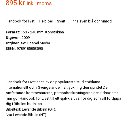
895
kr
inkl. moms
Handbok för livet – Helbibel – Svart – Finns även blå och vinröd
Format:
160 x 240 mm. Konstskinn
Utgiven:
2009
Utgiven av:
Gospel Media
ISBN:
9789185853595
.
Handbok för Livet är en av de populäraste studiebiblarna
internationellt och i Sverige är denna tryckning den sjunde! De
omfattande kommentarerna, personbeskrivningarna och tidsaxlarna
mm gör Handbok för Livet till ett självklart val för dig som vill fördjupa
dig i Bibelns budskap.
Bibeltext: Levande Bibeln (GT),
Nya Levande Bibeln (NT).