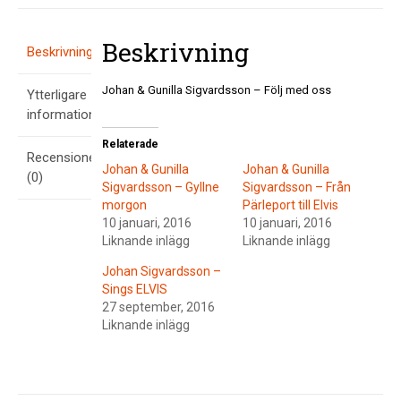
med
oss
Beskrivning
mängd
Beskrivning
Johan & Gunilla Sigvardsson – Följ med oss
Ytterligare
information
Relaterade
Recensioner
Johan & Gunilla
Johan & Gunilla
(0)
Sigvardsson – Gyllne
Sigvardsson – Från
morgon
Pärleport till Elvis
10 januari, 2016
10 januari, 2016
Liknande inlägg
Liknande inlägg
Johan Sigvardsson –
Sings ELVIS
27 september, 2016
Liknande inlägg