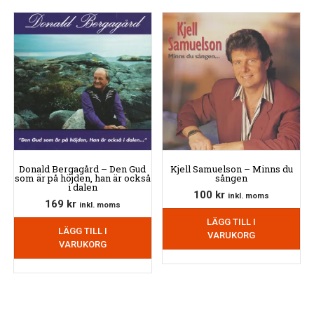
Donald Bergagård – Den Gud
Kjell Samuelson – Minns du
som är på höjden, han är också
sången
i dalen
100
kr
inkl. moms
169
kr
inkl. moms
LÄGG TILL I
LÄGG TILL I
VARUKORG
VARUKORG