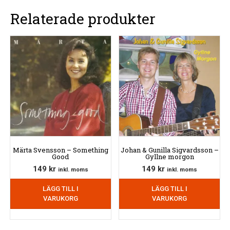
Relaterade produkter
Märta Svensson – Something
Johan & Gunilla Sigvardsson –
Good
Gyllne morgon
149
kr
149
kr
inkl. moms
inkl. moms
LÄGG TILL I
LÄGG TILL I
VARUKORG
VARUKORG