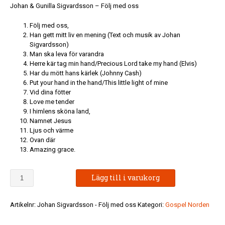
Johan & Gunilla Sigvardsson – Följ med oss
Följ med oss,
Han gett mitt liv en mening (Text och musik av Johan
Sigvardsson)
Man ska leva för varandra
Herre kär tag min hand/Precious Lord take my hand (Elvis)
Har du mött hans kärlek (Johnny Cash)
Put your hand in the hand/This little light of mine
Vid dina fötter
Love me tender
I himlens sköna land,
Namnet Jesus
Ljus och värme
Ovan där
Amazing grace.
Johan
Lägg till i varukorg
&
Gunilla
Sigvardsson
Artikelnr:
Johan Sigvardsson - Följ med oss
Kategori:
Gospel Norden
-
Följ