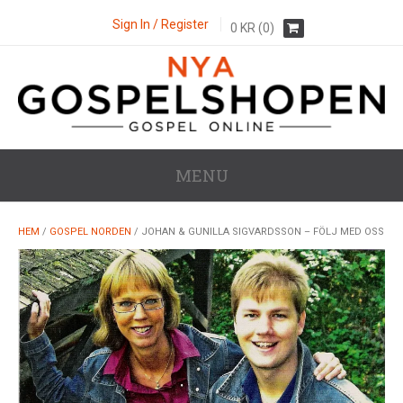
Sign In / Register
0
KR
(0)
MENU
HEM
/
GOSPEL NORDEN
/ JOHAN & GUNILLA SIGVARDSSON – FÖLJ MED OSS