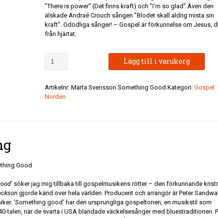
”There is power” (Det finns kraft) och ”I’m so glad” Även den
älskade Andraé Crouch sången ”Blodet skall aldrig mista sin
kraft”. Odödliga sånger! – Gospel är förkunnelse om Jesus, d
från hjärtat.
Märta
Lägg till i varukorg
Svensson
-
Something
Artikelnr:
Märta Svensson Something Good
Kategori:
Gospel
Good
Norden
mängd
ng
thing Good
good’
söker jag mig tillbaka till gospelmusikens rötter – den förkunnande krist
ackson
gjorde känd över hela världen. Producent och arrangör är Peter Sandwal
siker. ’Something good’ har den ursprungliga gospeltonen, en musikstil som
0-talen, när de svarta i USA blandade väckelsesånger med bluestraditionen. 