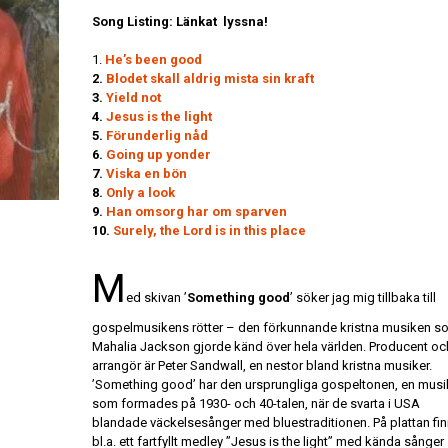
Song Listing: Länkat lyssna!
1.
He’s been good
2.
Blodet skall aldrig mista sin kraft
3.
Yield not
4.
Jesus is the light
5.
Förunderlig nåd
6.
Going up yonder
7.
Viska en bön
8.
Only a look
9.
Han omsorg har om sparven
10.
Surely, the Lord is in this place
M
ed skivan ’
Something good
’ söker jag mig tillbaka till
gospelmusikens rötter – den förkunnande kristna musiken s
Mahalia Jackson gjorde känd över hela världen. Producent oc
arrangör är Peter Sandwall, en nestor bland kristna musiker.
’Something good’ har den ursprungliga gospeltonen, en musik
som formades på 1930- och 40-talen, när de svarta i USA
blandade väckelsesånger med bluestraditionen. På plattan fi
bl.a. ett fartfyllt medley ”Jesus is the light” med kända sånge