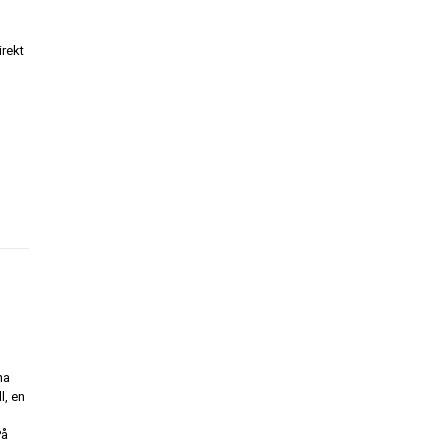
irekt
na
l, en
På