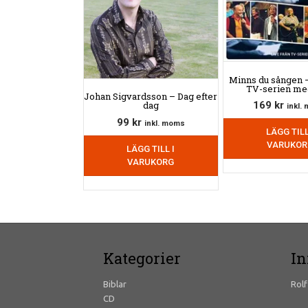
Minns du sången –
TV-serien me
Johan Sigvardsson – Dag efter
dag
169
kr
inkl.
99
kr
inkl. moms
LÄGG TILL
VARUKOR
LÄGG TILL I
VARUKORG
Kategorier
In
Biblar
Rol
CD