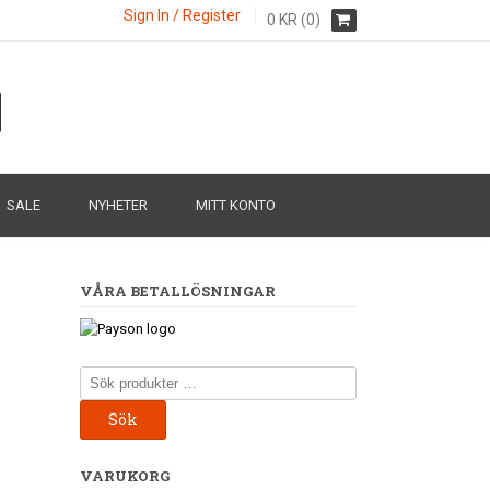
Sign In / Register
0
KR
(0)
SALE
NYHETER
MITT KONTO
VÅRA BETALLÖSNINGAR
Sök
efter:
Sök
VARUKORG