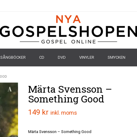
SÅNGBÖCKER
CD
DVD
VINYLER
SMYCKEN
GOOD
Märta Svensson –
Something Good
149
kr
inkl. moms
Märta Svensson – Something Good