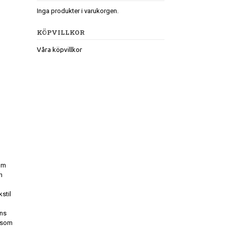
Inga produkter i varukorgen.
KÖPVILLKOR
Våra köpvillkor
om
h
stil
nns
r som