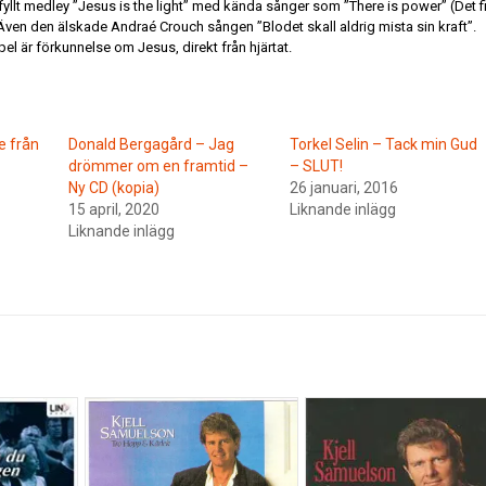
artfyllt medley ”Jesus is the light” med kända sånger som ”There is power” (Det f
 Även den älskade Andraé Crouch sången ”Blodet skall aldrig mista sin kraft”.
l är förkunnelse om Jesus, direkt från hjärtat.
e från
Donald Bergagård – Jag
Torkel Selin – Tack min Gud
drömmer om en framtid –
– SLUT!
Ny CD (kopia)
26 januari, 2016
15 april, 2020
Liknande inlägg
Liknande inlägg