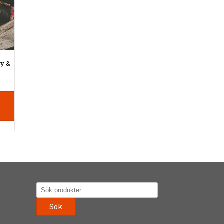
ry &
Sök
efter:
Sök