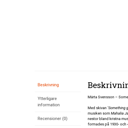
Beskrivni
Beskrivning
Märta Svensson – Some
Ytterligare
information
Med skivan
’Something 
musiken som
Mahalia J
Recensioner (0)
nestor bland kristna mu
formades på 1930- och 4