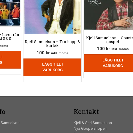
 Live från
Kjell Samuelson – Count
d 3 CD
gospel
Kjell Samuelson – Tro hopp &
kärlek
 moms
100
kr
inkl. moms
100
kr
inkl. moms
 I
LÄGG TILL I
G
LÄGG TILL I
VARUKORG
VARUKORG
fo
Kontakt
f Samuelson
Kjell & Sari Samuelson
Nya Gospelshopen