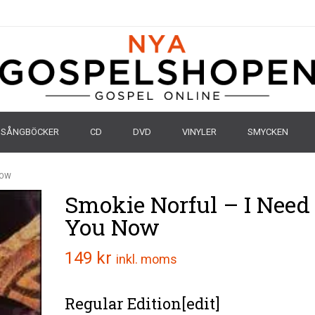
SÅNGBÖCKER
CD
DVD
VINYLER
SMYCKEN
NOW
Smokie Norful – I Need
You Now
149
kr
inkl. moms
Regular Edition
[
edit
]