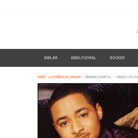
BIBLAR
BIBELFODRAL
BÖCKER
HEM
/
LOVSÅNG/WORSHIP
/ SMOKIE NORFUL – I NEED YOU 