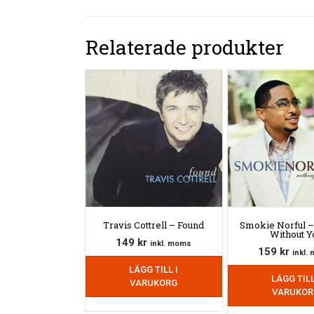
Relaterade produkter
Travis Cottrell – Found
Smokie Norful –
Without Y
149
kr
inkl. moms
159
kr
inkl.
LÄGG TILL I
LÄGG TILL
VARUKORG
VARUKOR