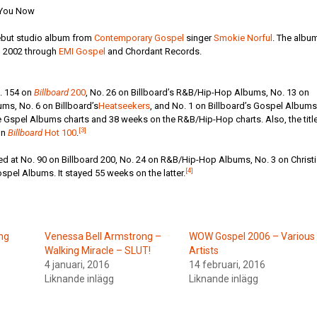
 You Now
ebut studio album from
Contemporary Gospel
singer
Smokie Norful
. The albu
, 2002 through
EMI Gospel
and Chordant Records.
. 154 on
Billboard
200
, No. 26 on Billboard’s R&B/Hip-Hop Albums, No. 13 on
ums, No. 6 on Billboard’s
Heatseekers
, and No. 1 on Billboard’s Gospel Albums.
 Gspel Albums charts and 38 weeks on the R&B/Hip-Hop charts. Also, the titl
[3]
on
Billboard
Hot 100
.
ed at No. 90 on Billboard 200, No. 24 on R&B/Hip-Hop Albums, No. 3 on Christ
[4]
pel Albums. It stayed 55 weeks on the latter.
ng
Venessa Bell Armstrong –
WOW Gospel 2006 – Various
Walking Miracle – SLUT!
Artists
4 januari, 2016
14 februari, 2016
Liknande inlägg
Liknande inlägg