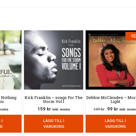
RE
 Nothing
Kirk Franklin – songs For The
Debbie McClenden – Mor
ou
Storm Vol 1
Light
Det
Det
159
kr
99
kr
149
kr
 moms
inkl. moms
inkl. mom
ursprungliga
nuvaran
 I
LÄGG TILL I
LÄGG TILL I
priset
priset
G
VARUKORG
VARUKORG
var:
är:
149 kr.
99 kr.