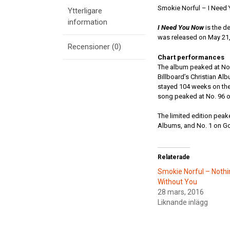
Smokie Norful – I Need
Ytterligare
information
I Need You Now
is the d
was released on May 21
Recensioner (0)
Chart performances
The album peaked at No
Billboard’s Christian Alb
stayed 104 weeks on the
song peaked at No. 96 
The limited edition peak
Albums, and No. 1 on Gos
Relaterade
Smokie Norful – Nothi
Without You
28 mars, 2016
Liknande inlägg