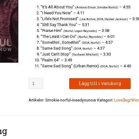
”It’s All About You”
– 4:55
(Antonio Dixon, Smokie Norful)
”I Need You Now” – 4:11
”Life’s Not Promised”
– 3:5
(Joe Archie, DOA, Haskel Jackson)
”Still Say Thank You” – 5:31
”Praise Him”
– 3:58
(Norful, Logan Reynolds)
”The Least I Can Do”
– 6:01
(Norful, Reynolds)
”Somethin’, Somethin'”
– 4:57
(DOA, Norful)
”Same Sad Song”
– 4:37
(DOA, Norful)
”Just Can’t Stop”
– 3:30
(Yashawn Mitchell)
”Psalm 64” – 3:49
”Same Sad Song” (Urban Remix)
– 4:40
(DOA, Norful)
Smokie
Lägg till i varukorg
Norful
-
I
Artikelnr:
Smokie-norful-ineedyounow
Kategori:
Lovsång/Wor
Need
You
Now
mängd
ng