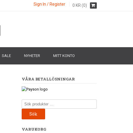
Sign In / Register
0
KR
(0)
SALE
NYHETER
MITT KONTO
VÅRA BETALLÖSNINGAR
Sök
efter:
Sök
VARUKORG