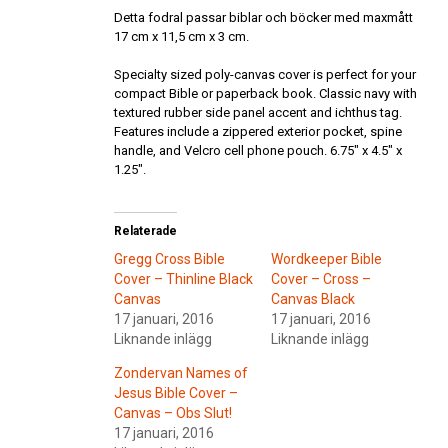
Detta fodral passar biblar och böcker med maxmått
17 cm x 11,5 cm x 3 cm.
Specialty sized poly-canvas cover is perfect for your
compact Bible or paperback book. Classic navy with
textured rubber side panel accent and ichthus tag.
Features include a zippered exterior pocket, spine
handle, and Velcro cell phone pouch. 6.75″ x 4.5″ x
1.25″.
Relaterade
Gregg Cross Bible
Wordkeeper Bible
Cover – Thinline Black
Cover – Cross –
Canvas
Canvas Black
17 januari, 2016
17 januari, 2016
Liknande inlägg
Liknande inlägg
Zondervan Names of
Jesus Bible Cover –
Canvas – Obs Slut!
17 januari, 2016