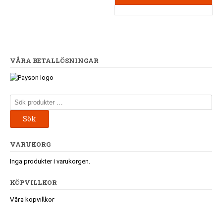
flera
varianter.
De
olika
alternativen
kan
VÅRA BETALLÖSNINGAR
väljas
på
produktsidan
Sök
efter:
Sök
VARUKORG
Inga produkter i varukorgen.
KÖPVILLKOR
Våra köpvillkor