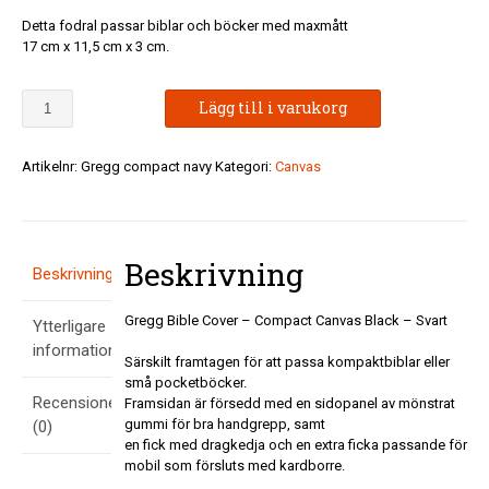
Detta fodral passar biblar och böcker med maxmått
17 cm x 11,5 cm x 3 cm.
Gregg
Lägg till i varukorg
Bible
Cover
-
Artikelnr:
Gregg compact navy
Kategori:
Canvas
Compact
Canvas
Black
mängd
Beskrivning
Beskrivning
Gregg Bible Cover – Compact Canvas Black – Svart
Ytterligare
information
Särskilt framtagen för att passa kompaktbiblar eller
små pocketböcker.
Recensioner
Framsidan är försedd med en sidopanel av mönstrat
gummi för bra handgrepp, samt
(0)
en fick med dragkedja och en extra ficka passande för
mobil som försluts med kardborre.