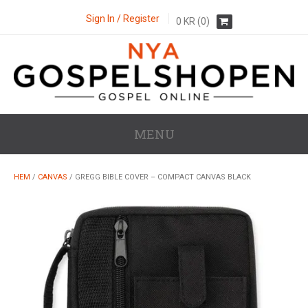
Sign In / Register
0
KR
(0)
MENU
HEM
/
CANVAS
/ GREGG BIBLE COVER – COMPACT CANVAS BLACK