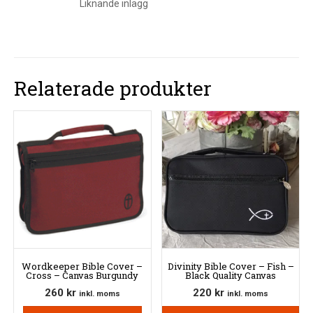
Liknande inlägg
Relaterade produkter
Wordkeeper Bible Cover –
Divinity Bible Cover – Fish –
Cross – Canvas Burgundy
Black Quality Canvas
260
kr
220
kr
inkl. moms
inkl. moms
Den