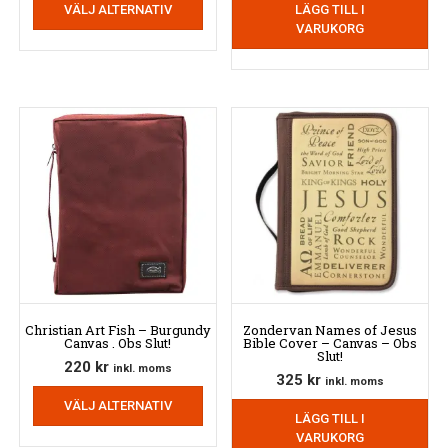
VÄLJ ALTERNATIV
här
LÄGG TILL I
produkten
VARUKORG
har
flera
varianter.
De
olika
alternativen
kan
väljas
på
produktsidan
Christian Art Fish – Burgundy
Zondervan Names of Jesus
Canvas . Obs Slut!
Bible Cover – Canvas – Obs
Slut!
220
kr
inkl. moms
325
kr
inkl. moms
Den
VÄLJ ALTERNATIV
här
LÄGG TILL I
produkten
VARUKORG
har