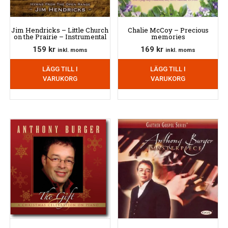
Jim Hendricks – Little Church
Chalie McCoy – Precious
on the Prairie – Instrumental
memories
159
kr
169
kr
inkl. moms
inkl. moms
LÄGG TILL I
LÄGG TILL I
VARUKORG
VARUKORG