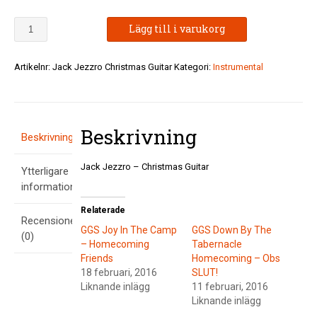
Jack
Lägg till i varukorg
Jezzro
-
Christmas
Artikelnr:
Jack Jezzro Christmas Guitar
Kategori:
Instrumental
Guitar
mängd
Beskrivning
Beskrivning
Jack Jezzro – Christmas Guitar
Ytterligare
information
Relaterade
Recensioner
GGS Joy In The Camp
GGS Down By The
(0)
– Homecoming
Tabernacle
Friends
Homecoming – Obs
18 februari, 2016
SLUT!
Liknande inlägg
11 februari, 2016
Liknande inlägg