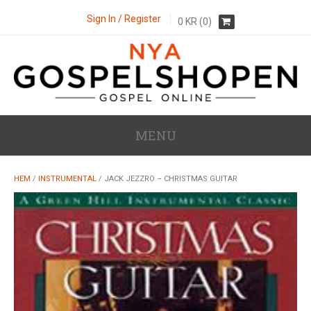
Sign In / Register
0
KR
(0)
MENU
HEM
/
INSTRUMENTAL
/ JACK JEZZRO – CHRISTMAS GUITAR