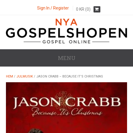
Sign In / Register
0
KR
(0)
MENU
HEM
/
JULMUSIK
/ JASON CRABB – BECAUSE IT’S CHRISTMAS