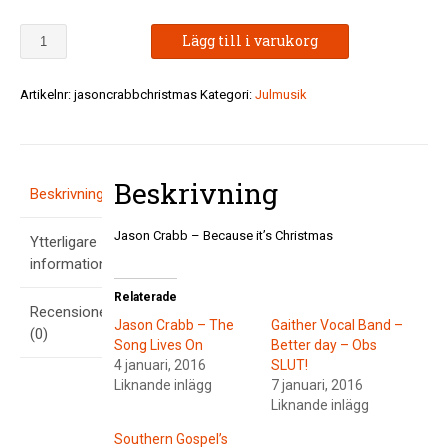
Jason
Lägg till i varukorg
Crabb
-
Because
Artikelnr:
jasoncrabbchristmas
Kategori:
Julmusik
it's
Christmas
mängd
Beskrivning
Beskrivning
Jason Crabb – Because it’s Christmas
Ytterligare
information
Relaterade
Recensioner
Jason Crabb – The
Gaither Vocal Band –
(0)
Song Lives On
Better day – Obs
4 januari, 2016
SLUT!
Liknande inlägg
7 januari, 2016
Liknande inlägg
Southern Gospel’s