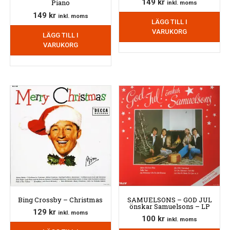
149
kr
Piano
inkl. moms
149
kr
inkl. moms
LÄGG TILL I
VARUKORG
LÄGG TILL I
VARUKORG
Bing Crossby – Christmas
SAMUELSONS – GOD JUL
önskar Samuelsons – LP
129
kr
inkl. moms
100
kr
inkl. moms