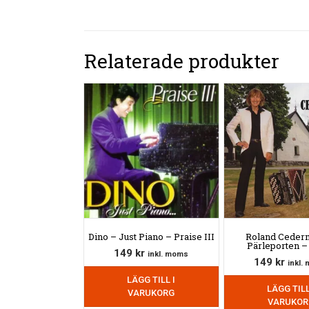
Relaterade produkter
Dino – Just Piano – Praise III
Roland Ceder
Pärleporten –
149
kr
inkl. moms
149
kr
inkl.
LÄGG TILL I
LÄGG TILL
VARUKORG
VARUKOR