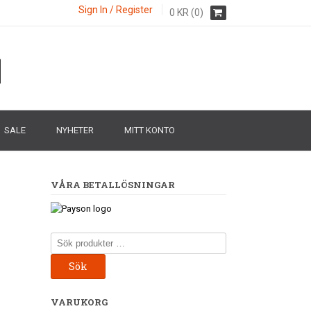
Sign In / Register
0
KR
(0)
SALE
NYHETER
MITT KONTO
VÅRA BETALLÖSNINGAR
Sök
efter:
Sök
VARUKORG