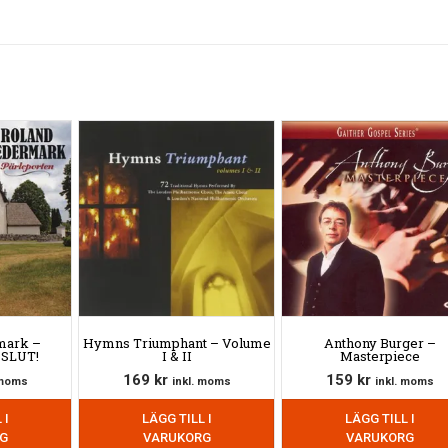
mark –
Hymns Triumphant – Volume
Anthony Burger –
 SLUT!
I & II
Masterpiece
169
kr
159
kr
 moms
inkl. moms
inkl. moms
 I
LÄGG TILL I
LÄGG TILL I
G
VARUKORG
VARUKORG