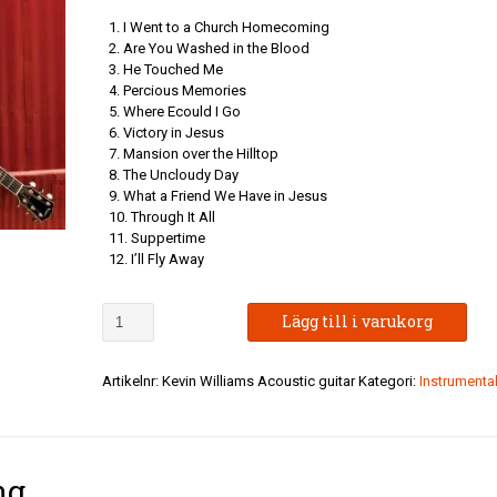
1. I Went to a Church Homecoming
2. Are You Washed in the Blood
3. He Touched Me
4. Percious Memories
5. Where Ecould I Go
6. Victory in Jesus
7. Mansion over the Hilltop
8. The Uncloudy Day
9. What a Friend We Have in Jesus
10. Through It All
11. Suppertime
12. I’ll Fly Away
Kevin
Lägg till i varukorg
Williams
-
Acoustic
Artikelnr:
Kevin Williams Acoustic guitar
Kategori:
Instrumenta
Sunday
mängd
ng