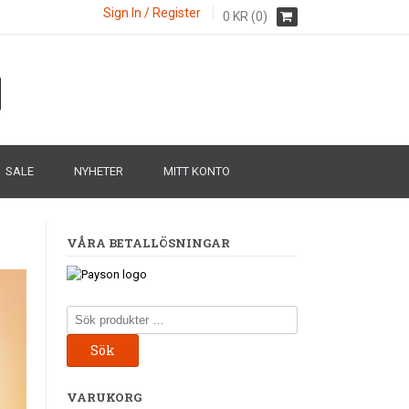
Sign In / Register
0
KR
(0)
SALE
NYHETER
MITT KONTO
VÅRA BETALLÖSNINGAR
Sök
efter:
Sök
VARUKORG