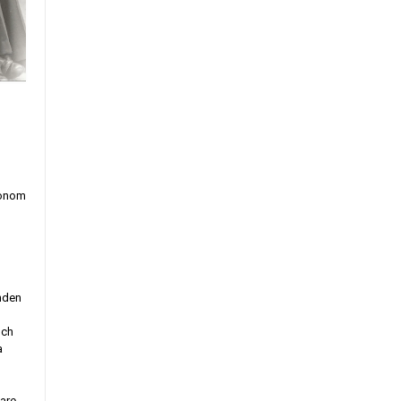
 honom
anden
och
a
are,