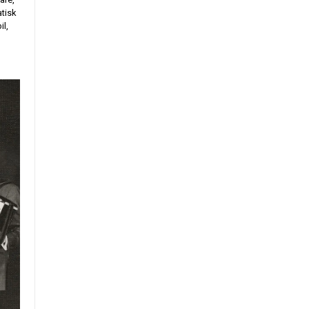
atisk
il,