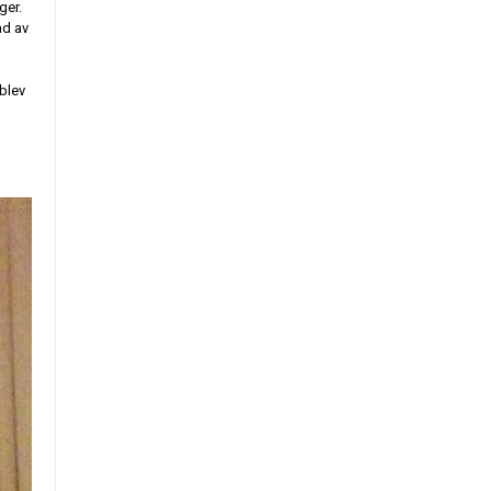
ger.
ad av
n
 blev