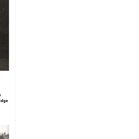
a
idge