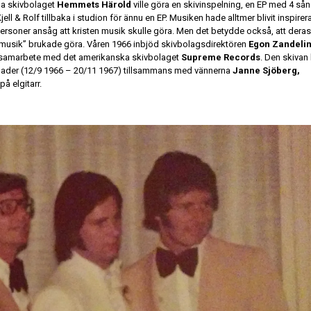
tna skivbolaget
Hemmets Härold
ville göra en skivinspelning, en EP med 4 sån
ll & Rolf tillbaka i studion för ännu en EP. Musiken hade alltmer blivit inspirer
ersoner ansåg att kristen musik skulle göra. Men det betydde också, att deras
ös musik” brukade göra. Våren 1966 inbjöd skivbolagsdirektören
Egon Zandeli
P i samarbete med det amerikanska skivbolaget
Supreme Records
. Den skivan
ånader (12/9 1966 – 20/11 1967) tillsammans med vännerna
Janne Sjöberg,
på elgitarr.