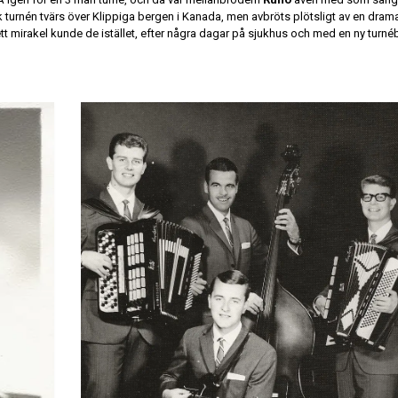
ck turnén tvärs över Klippiga bergen i Kanada, men avbröts plötsligt av en dram
t mirakel kunde de istället, efter några dagar på sjukhus och med en ny turnéb