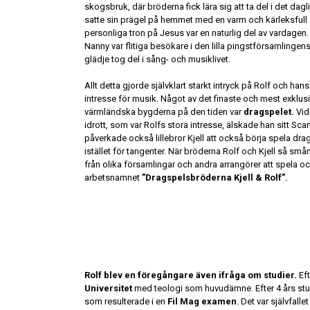
skogsbruk, där bröderna fick lära sig att ta del i det dagl
satte sin prägel på hemmet med en varm och kärleksfull
personliga tron på Jesus var en naturlig del av varda
Nanny var flitiga besökare i den lilla pingstförsamling
glädje tog del i sång- och musiklivet.
Allt detta gjorde självklart starkt intryck på Rolf och hans
intresse för musik. Något av det finaste och mest exklus
värmländska bygderna på den tiden var
dragspelet.
Vid
idrott, som var Rolfs stora intresse, älskade han sitt Sca
påverkade också lillebror Kjell att också börja spela d
istället för tangenter. När bröderna Rolf och Kjell så s
från olika församlingar och andra arrangörer att spela oc
arbetsnamnet
”Dragspelsbröderna Kjell & Rolf”.
Rolf blev en föregångare även ifråga om studier.
Eft
Universitet
med teologi som huvudämne. Efter 4 års stu
som resulterade i en
Fil Mag examen
. Det var självfal