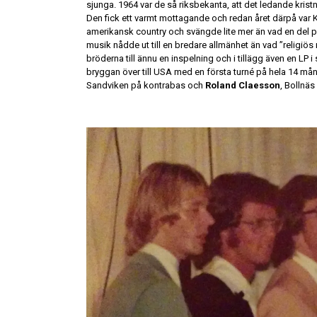
sjunga. 1964 var de så riksbekanta, att det ledande kris
Den fick ett varmt mottagande och redan året därpå var Kje
amerikansk country och svängde lite mer än vad en del p
musik nådde ut till en bredare allmänhet än vad ”religi
bröderna till ännu en inspelning och i tillägg även en L
bryggan över till USA med en första turné på hela 14 m
Sandviken på kontrabas och
Roland Claesson
, Bollnäs 