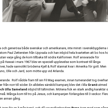
iga och generösa både svenskar och amerikanare, inte minst i svenskbygderna i
astorn Paul Zettersten från Uppsala och han inbjöd hela kvartetten att bo hos
le utan varje gång de kom tillbaka till södra Kalifornien. Rolf ansvarade för
på Hawaii i mars 1967 blev en speciell upplevelse som kontrast till långa
ver, hade sannolikt bröderna Kjell & Rolf stannat kvar i Amerika för gott. Men
uno, Olle och Jard, som mötte upp vid Arlanda.
nerande.
Rolf nådde fram till sin Fil Mag examen, innan turnerandet tog överh
från norr till söder. En alldeles särskild kampanj blev det i lilla
Granö
utmed
ch Ulla Sameland
inbjöd till tältmöten. Mötena fick en stark andlig karaktär 
eå. Många kom till tro på Jesus, och kampanjen förlängdes till 3 veckor. Fler
 en annan gång.
 USA igen för en 3 mån turné, och då var mellanbrodern
Runo
även med som sång