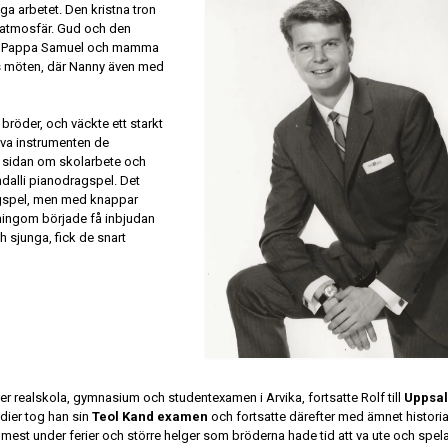
iga arbetet. Den kristna tron
 atmosfär. Gud och den
gen. Pappa Samuel och mamma
ens möten, där Nanny även med
 bröder, och väckte ett starkt
iva instrumenten de
 sidan om skolarbete och
ndalli pianodragspel. Det
ragspel, men med knappar
måningom började få inbjudan
h sjunga, fick de snart
er realskola, gymnasium och studentexamen i Arvika, fortsatte Rolf till
Uppsa
dier tog han sin
Teol Kand examen
och fortsatte därefter med ämnet histori
let mest under ferier och större helger som bröderna hade tid att va ute och spel