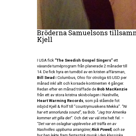
Bröderna Samuelsons tillsamma
Kjell
I USA fick
”The Swedish Gospel Singers”
ett
växande turnéprogram från planerade 2 månader till
14. De fick hyra en turnébil av en kristen affärsman,
Bill Swad
i Columbus, Ohio för otroliga 65 USD per
månad inkl allt och korsade kontinenten 4 gånger.
Redan efter en månad träffade de
Bob MacKenzie
från ett av stora kristna skivbolagen i Nashville,
Heart Warming Records
, som på stående fot
inbjöd Kjell & Rolf till ”countrymusikens Mekka”.
”Ni
har ett annorlunda sound”,
sa Bob.
”Jag tror Amerika
kommer att gilla det”
. Och det var väl inte helt fel. –
”Det var en oslagbar upplevelse att träffa en av
Nashvilles uppburna arrangörer,
Rick Powell,
och se
hur han lekte fram fantastisk musik i den klassiska