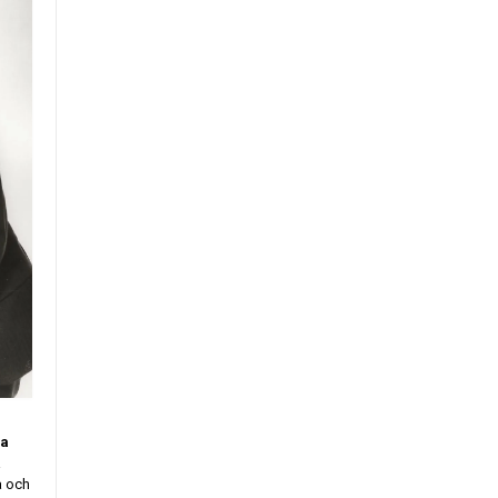
la
a
a och