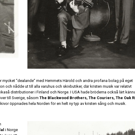
ter mycket ”dealande” med Hemmets Härold och andra profana bolag på eget
n och nådde ut till alla varuhus och skivbutiker, där kristen musik var relativt
kaså distributioner i Finland och Norge. I USA hade bröderna också lärt känn
ver till Sverige, såsom
The Blackwood Brothers, The Couriers, The Oak R
kivor öppnades hela Norden för en helt ny typ av kristen sång och musik.
n
dal
i Norge