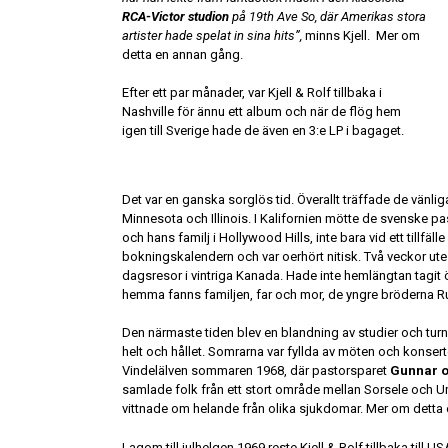
RCA-Victor studion
på 19th Ave So, där Amerikas stora
artister hade spelat in sina hits”,
minns Kjell.
Mer om
detta en annan gång.
Efter ett par månader, var Kjell & Rolf tillbaka i
Nashville för ännu ett album och när de flög hem
igen till Sverige hade de även en 3:e LP i bagaget.
Det var en ganska sorglös tid. Överallt träffade de vänl
Minnesota och Illinois. I Kalifornien mötte de svenske p
och hans familj i Hollywood Hills, inte bara vid ett tillfäl
bokningskalendern och var oerhört nitisk. Två veckor ute 
dagsresor i vintriga Kanada. Hade inte hemlängtan tagit ö
hemma fanns familjen, far och mor, de yngre bröderna R
Den närmaste tiden blev en blandning av studier och tur
helt och hållet. Somrarna var fyllda av möten och konserter 
Vindelälven sommaren 1968, där pastorsparet
Gunnar o
samlade folk från ett stort område mellan Sorsele och Um
vittnade om helande från olika sjukdomar. Mer om detta
Lagom till julhelgen 1969 reste Kjell & Rolf tillbaka till